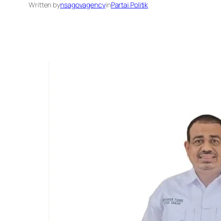
Written by
nsagovagency
in
Partai Politik