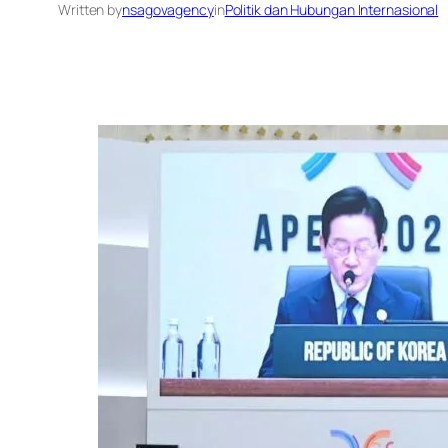
Written by
nsagovagency
in
Politik dan Hubungan Internasional