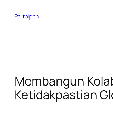
Skip
to
Partaippn
content
Membangun Kolabo
Ketidakpastian Gl